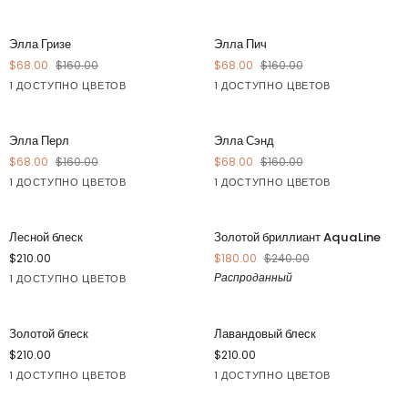
Золото
Розовый
Элла
Элла
СОХРАНЯТЬ $92
СОХРАНЯТЬ $92
Элла Гризе
Элла Пич
Гризе
Пич
$68.00
$160.00
$68.00
$160.00
1 ДОСТУПНО ЦВЕТОВ
1 ДОСТУПНО ЦВЕТОВ
Черный
Апельсин
Элла
Элла
СОХРАНЯТЬ $92
СОХРАНЯТЬ $92
Элла Перл
Элла Сэнд
Перл
Сэнд
$68.00
$160.00
$68.00
$160.00
1 ДОСТУПНО ЦВЕТОВ
1 ДОСТУПНО ЦВЕТОВ
Белый
Бежевый
Лесной
Золотой
РАСПРОДАННЫЙ
Лесной блеск
Золотой бриллиант AquaLine
блеск
бриллиант
$210.00
$180.00
$240.00
AquaLine
Распроданный
1 ДОСТУПНО ЦВЕТОВ
Зеленый
Золотой
Лавандовый
Золотой блеск
Лавандовый блеск
блеск
блеск
$210.00
$210.00
1 ДОСТУПНО ЦВЕТОВ
1 ДОСТУПНО ЦВЕТОВ
Золото
Фиолетовый