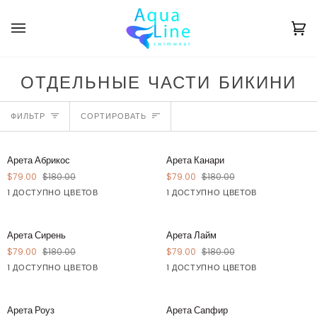
Перейти
к
содержанию
Ко
(0
ОТДЕЛЬНЫЕ ЧАСТИ БИКИНИ
СОРТИРОВАТЬ
ФИЛЬТР
СОРТИРОВАТЬ
Арета
Арета
СОХРАНЯТЬ $101
СОХРАНЯТЬ $101
Арета Абрикос
Арета Канари
Абрикос
Канари
$79.00
$180.00
$79.00
$180.00
1 ДОСТУПНО ЦВЕТОВ
1 ДОСТУПНО ЦВЕТОВ
Апельсин
Желтый
Арета
Арета
СОХРАНЯТЬ $101
СОХРАНЯТЬ $101
Арета Сирень
Арета Лайм
Сирень
Лайм
$79.00
$180.00
$79.00
$180.00
1 ДОСТУПНО ЦВЕТОВ
1 ДОСТУПНО ЦВЕТОВ
Фиолетовый
Зеленый
Арета
Арета
СОХРАНЯТЬ $101
СОХРАНЯТЬ $101
Арета Роуз
Арета Сапфир